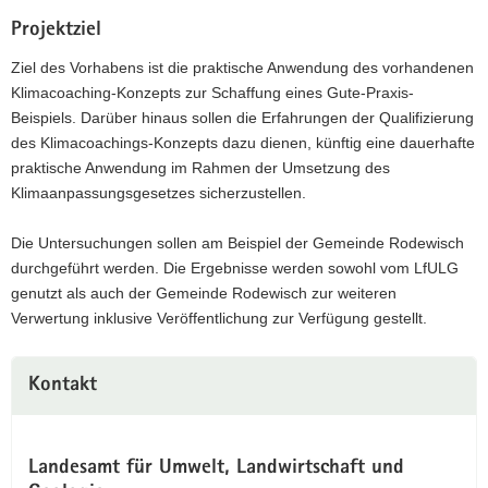
a
Projektziel
v
Ziel des Vorhabens ist die praktische Anwendung des vorhandenen
i
Klimacoaching-Konzepts zur Schaffung eines Gute-Praxis-
g
Beispiels. Darüber hinaus sollen die Erfahrungen der Qualifizierung
a
des Klimacoachings-Konzepts dazu dienen, künftig eine dauerhafte
t
praktische Anwendung im Rahmen der Umsetzung des
i
Klimaanpassungsgesetzes sicherzustellen.
o
n
Die Untersuchungen sollen am Beispiel der Gemeinde Rodewisch
durchgeführt werden. Die Ergebnisse werden sowohl vom LfULG
genutzt als auch der Gemeinde Rodewisch zur weiteren
Verwertung inklusive Veröffentlichung zur Verfügung gestellt.
Kontakt
Landesamt für Umwelt, Landwirtschaft und