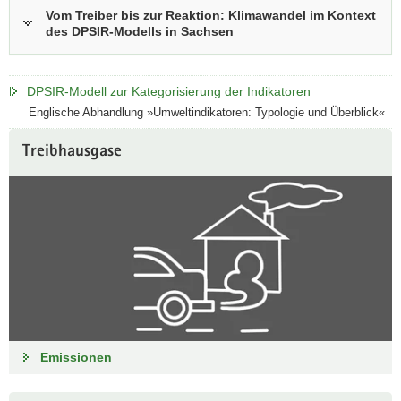
Vom Treiber bis zur Reaktion: Klimawandel im Kontext
a
des DPSIR-Modells in Sachsen
v
i
g
DPSIR-Modell zur Kategorisierung der Indikatoren
a
Englische Abhandlung »Umweltindikatoren: Typologie und Überblick«
t
i
Treibhausgase
o
n
Emissionen