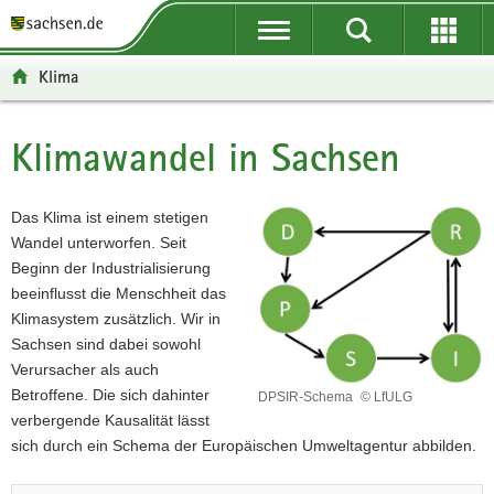
P
P
H
F
o
o
a
o
r
r
u
o
Klima
t
t
p
t
a
a
t
e
l
l
i
r
Klimawandel in Sachsen
Hauptinhalt
ü
n
n
-
b
a
h
B
e
v
a
e
Das Klima ist einem stetigen
r
i
l
r
Wandel unterworfen. Seit
g
g
t
e
Beginn der Industrialisierung
r
a
i
beeinflusst die Menschheit das
e
t
c
Klimasystem zusätzlich. Wir in
i
i
h
Sachsen sind dabei sowohl
f
o
Verursacher als auch
e
n
Betroffene. Die sich dahinter
DPSIR-Schema
© LfULG
DPSIR-
n
verbergende Kausalität lässt
Schema
d
sich durch ein Schema der Europäischen Umweltagentur abbilden.
e
N