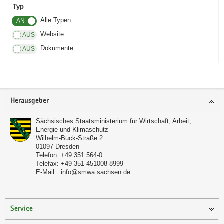
Typ
a
Alle Typen
v
i
Website
g
Dokumente
a
t
i
o
Footer-
Herausgeber
n
Bereich
Sächsisches Staatsministerium für Wirtschaft, Arbeit,
Energie und Klimaschutz
Wilhelm-Buck-Straße 2
01097
Dresden
Telefon:
+49 351 564-0
Telefax:
+49 351 451008-8999
E-Mail:
info@smwa.sachsen.de
Service