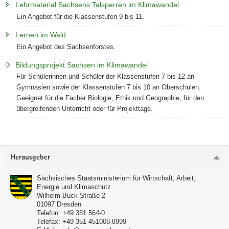
Lehrmaterial Sachsens Talsperren im Klimawandel
a
Ein Angebot für die Klassenstufen 9 bis 11.
v
i
Lernen im Wald
g
Ein Angebot des Sachsenforstes.
a
Bildungsprojekt Sachsen im Klimawandel
t
Für Schülerinnen und Schüler der Klassenstufen 7 bis 12 an
i
Gymnasien sowie der Klassenstufen 7 bis 10 an Oberschulen.
o
Geeignet für die Fächer Biologie, Ethik und Geographie, für den
n
übergreifenden Unterricht oder für Projekttage.
Footer-
Herausgeber
Bereich
Sächsisches Staatsministerium für Wirtschaft, Arbeit,
Energie und Klimaschutz
Wilhelm-Buck-Straße 2
01097
Dresden
Telefon:
+49 351 564-0
Telefax:
+49 351 451008-8999