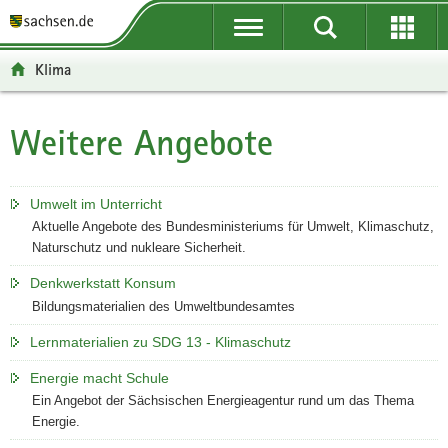
P
P
H
F
o
o
a
o
r
r
u
o
Klima
t
t
p
t
a
a
t
e
l
l
i
r
Weitere Angebote
Hauptinhalt
ü
n
n
-
b
a
h
B
e
v
a
e
Umwelt im Unterricht
r
i
l
r
Aktuelle Angebote des Bundesministeriums für Umwelt, Klimaschutz,
g
g
t
e
Naturschutz und nukleare Sicherheit.
r
a
i
Denkwerkstatt Konsum
e
t
c
Bildungsmaterialien des Umweltbundesamtes
i
i
h
f
o
Lernmaterialien zu SDG 13 - Klimaschutz
e
n
n
Energie macht Schule
d
Ein Angebot der Sächsischen Energieagentur rund um das Thema
Energie.
e
N