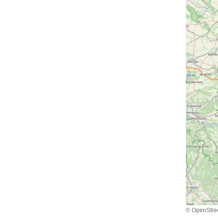
© OpenStre