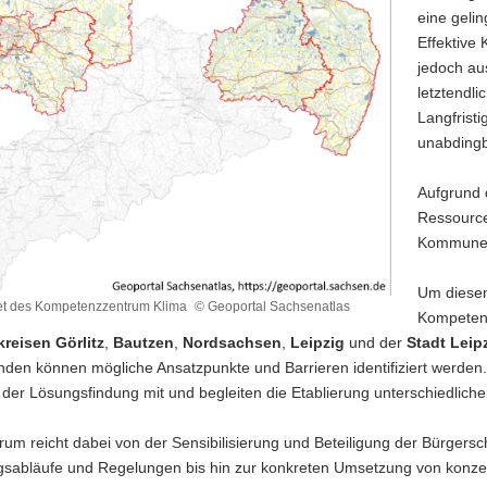
eine geli
Effektiv
jedoch aus
letztendli
Langfrist
unabdingb
Aufgrund 
Ressource
Kommunen
Um diesen
iet des Kompetenzzentrum Klima
© Geoportal Sachsenatlas
Kompetenz
iet
reisen Görlitz
,
Bautzen
,
Nordsachsen
,
Leipzig
und der
Stadt Leip
zzentrum
nden können mögliche Ansatzpunkte und Barrieren identifiziert werden
 der Lösungsfindung mit und begleiten die Etablierung unterschiedlich
um reicht dabei von der Sensibilisierung und Beteiligung der Bürgersch
gsabläufe und Regelungen bis hin zur konkreten Umsetzung von konzept