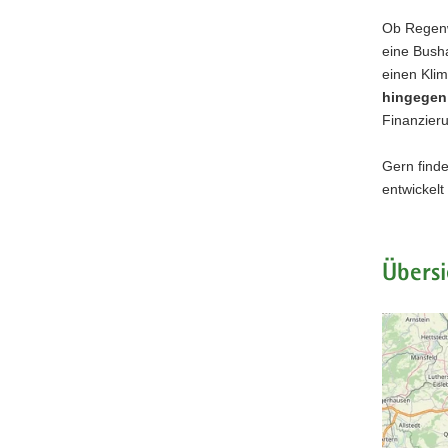
Ob Regenw
eine Bush
einen Kli
hingegen
Finanzieru
Gern find
entwickel
Übersi