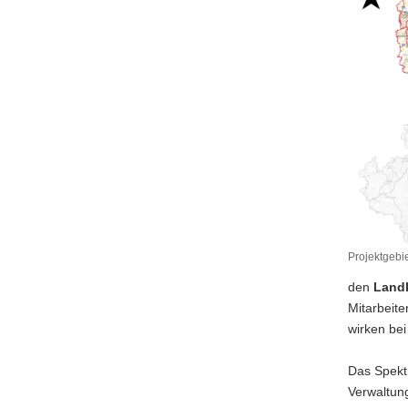
Projektgeb
Projektgeb
den
Landk
des
Kompeten
Mitarbeite
Klima
wirken bei
Das Spektr
Verwaltun