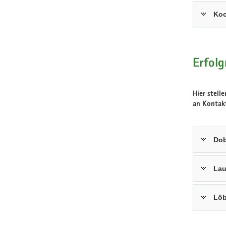
Koo
Erfolg
Hier stell
an Kontakt
Dob
Lau
Löb