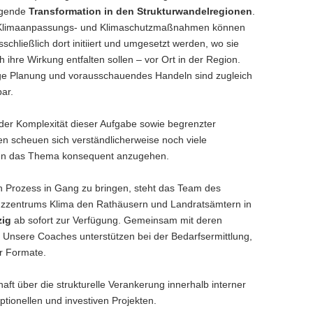
ngende
Transformation in den Strukturwandelregionen
.
e Klimaanpassungs- und Klimaschutzmaßnahmen können
schließlich dort initiiert und umgesetzt werden, wo sie
ch ihre Wirkung entfalten sollen – vor Ort in der Region.
ige Planung und vorausschauendes Handeln sind zugleich
ar.
der Komplexität dieser Aufgabe sowie begrenzter
n scheuen sich verständlicherweise noch viele
 das Thema konsequent anzugehen.
 Prozess in Gang zu bringen, steht das Team des
zentrums Klima den Rathäusern und Landratsämtern in
zig
ab sofort zur Verfügung. Gemeinsam mit deren
. Unsere Coaches unterstützen bei der Bedarfsermittlung,
er Formate.
aft über die strukturelle Verankerung innerhalb interner
ionellen und investiven Projekten.