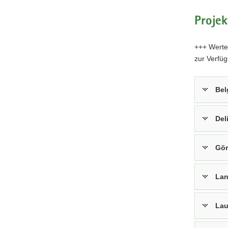
Proje
+++ Werte 
zur Verfüg
Bel
Del
Gör
Lan
Lau