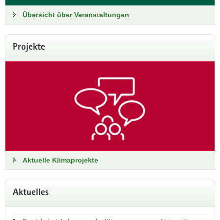
Übersicht über Veranstaltungen
Klima.Leben
Projekte
Was wir für die Erde tun können
Das Curriculum Klima.Leben bietet vielfältige Bezüge zum
Sachunterricht der Grundschule. Es besteht für jede
Klassenstufe aus einem Lehrbuch in Form eines eBooks,
einem Forschungsbuch und einer Handreichung für
Lehrkräfte.
Zu den Materialien
Aktuelle Klimaprojekte
Aktuelles