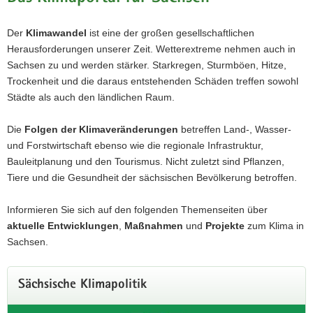
Der
Klimawandel
ist eine der großen gesellschaftlichen
Herausforderungen unserer Zeit. Wetterextreme
nehmen auch in
Sachsen zu und werden stärker. Starkregen, Sturmböen, Hitze,
Trockenheit und die daraus entstehenden Schäden treffen sowohl
Klimavorsorge für attraktive Orte
Städte als auch den ländlichen Raum.
Regionalveranstaltung in Bad Elster am 2.
Die
Folgen der Klimaveränderungen
betreffen
Land-, Wasser-
September
und Forstwirtschaft ebenso wie die regionale Infrastruktur,
Bauleitplanung und den Tourismus. Nicht zuletzt sind Pflanzen,
Wie können Kommunen auch unter veränderten klimatischen
Tiere und die Gesundheit
der sächsischen Bevölkerung betroffen.
Bedingungen attraktiv und lebenswert bleiben?
Informieren Sie sich auf den folgenden Themenseiten über
Programm und Anmeldung
aktuelle Entwicklungen
,
Maßnahmen
und
Projekte
zum Klima in
Sachsen.
Sächsische Klimapolitik