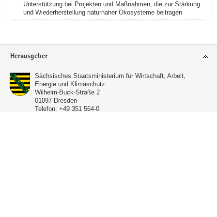
Unterstützung bei Projekten und Maßnahmen, die zur Stärkung
und Wiederherstellung naturnaher Ökosysteme beitragen
Footer-
Herausgeber
Bereich
Sächsisches Staatsministerium für Wirtschaft, Arbeit,
Energie und Klimaschutz
Wilhelm-Buck-Straße 2
01097
Dresden
Telefon:
+49 351 564-0
Telefax:
+49 351 451008-8999
E-Mail:
info@smwa.sachsen.de
Service
Verwandte Portale
Seite empfehlen