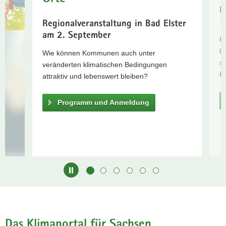
Trockenheit
R
a
1
Zum
v
Regionalveranstaltung in Bad Elster
Video
i
am 2. September
K
g
Zu den
k
Wie können Kommunen auch unter
a
Materialien
st
veränderten klimatischen Bedingungen
t
www.gemeinsam.erneuern.sachsen.de
Kl
attraktiv und lebenswert bleiben?
i
o
Programm und Anmeldung
n
Hauptinhalt
Das Klimaportal für Sachsen