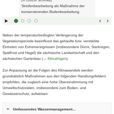
rechts :
blättern
a
Streifenbearbeitung als Maßnahme der
Pfeiltaste
Zurück
v
konservierenden Bodenbearbeitung.
links :
blättern
i
Pfeiltaste
Bildunterschrift
g
oben :
anzeigen
a
Pfeiltaste
Bildunterschrift
t
Neben der temperaturbedingten Verlängerung der
unten :
verbergen
i
Vegetationsperiode beeinflusst das gehäufte bzw. verstärkte
Eingabetaste
Vollbildmodus
o
Eintreten von Extremereignissen (insbesondere Dürre, Starkregen,
:
öffnen
n
Spätfrost und Hagel) die sächsische Landwirtschaft und den
Leertaste :
Bilderschau
sächsischen Gartenbau (→
Klimafolgen
).
abspielen
Zur Anpassung an die Folgen des Klimawandels werden
grundsätzlich Maßnahmen aus den folgenden Handlungsfeldern
empfohlen, die zugleich eine hohe Übereinstimmung mit
Umweltschutzzielen, insbesondere zum Boden- und
Gewässerschutz, aufweisen:
Umfassendes Wassermanagement...