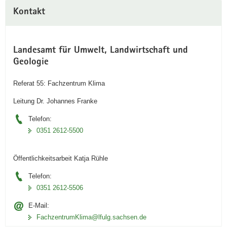
e
Kontakt
i
t
e
Landesamt für Umwelt, Landwirtschaft und
r
Geologie
e
E
Referat 55: Fachzentrum Klima
r
Leitung Dr. Johannes Franke
o
s
Telefon:
i
0351 2612-5500
o
n
Öffentlichkeitsarbeit Katja Rühle
s
s
Telefon:
c
0351 2612-5506
h
E-Mail:
u
FachzentrumKlima@lfulg.sachsen.de
t