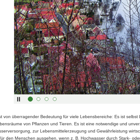
Sliders:
Pfeiltaste
Vorwärts
rechts :
blättern
Pfeiltaste
Zurück
links :
blättern
Pfeiltaste
Bildunterschrift
oben :
anzeigen
Pfeiltaste
Bildunterschrift
unten :
verbergen
Eingabetaste
Vollbildmodus
:
öffnen
Leertaste :
Bilderschau
abspielen
t von überragender Bedeutung für viele Lebensbereiche: Es ist selbst 
bensräume von Pflanzen und Tieren. Es ist eine notwendige und unverz
serversorgung, zur Lebensmittelerzeugung und Gewährleistung wirtsch
für den Menschen ausgehen, wenn z. B. Hochwasser durch Stark- ode