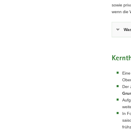
sowie priv
wenn die W
Was
Kernt
Eine
Ober
Der 
Gru
Aufg
weit
In F
sais
früh