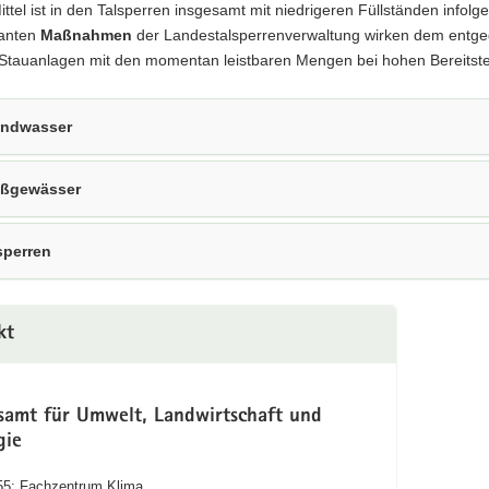
ittel ist in den Talsperren insgesamt mit niedrigeren Füllständen infol
anten
Maßnahmen
der Landestalsperrenverwaltung wirken dem entgeg
Stauanlagen mit den momentan leistbaren Mengen bei hohen Bereitstell
ndwasser
eßgewässer
sperren
kt
samt für Umwelt, Landwirtschaft und
gie
55: Fachzentrum Klima