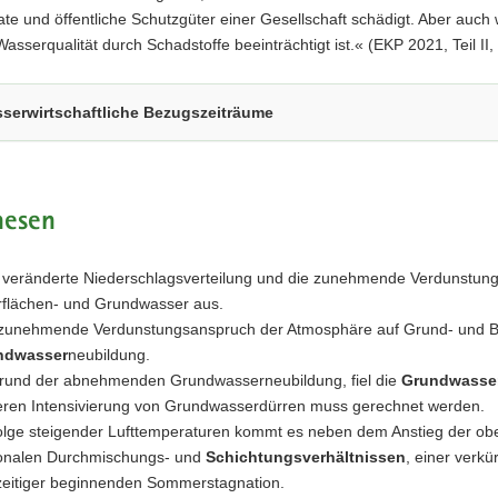
ate und öffentliche Schutzgüter einer Gesellschaft schädigt. Aber auc
asserqualität durch Schadstoffe beeinträchtigt ist.« (EKP 2021, Teil II, 
serwirtschaftliche Bezugszeiträume
hesen
 veränderte Niederschlagsverteilung und die zunehmende Verdunstung
flächen- und Grundwasser aus.
zunehmende Verdunstungsanspruch der Atmosphäre auf Grund- und Bo
ndwasser
neubildung.
rund der abnehmenden Grundwasserneubildung, fiel die
Grundwasse
eren Intensivierung von Grundwasserdürren muss gerechnet werden.
olge steigender Lufttemperaturen kommt es neben dem Anstieg der o
onalen Durchmischungs- und
Schichtungsverhältnissen
, einer verk
zeitiger beginnenden Sommerstagnation.