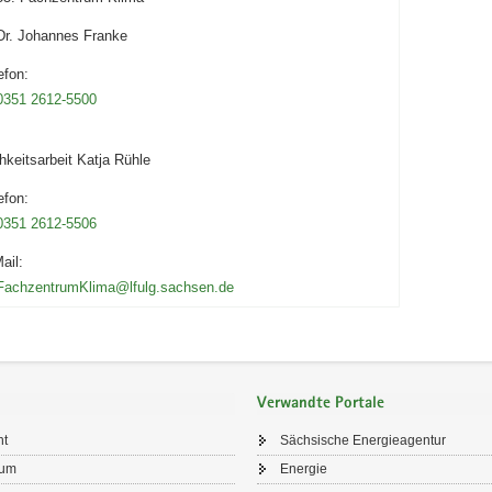
Dr. Johannes Franke
efon:
0351 2612-5500
chkeitsarbeit Katja Rühle
efon:
0351 2612-5506
ail:
FachzentrumKlima@lfulg.sachsen.de
Verwandte Portale
ht
Sächsische Energieagentur
sum
Energie