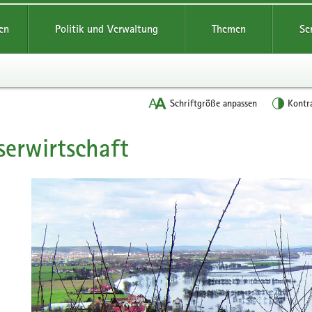
reifende
en
Politik und Verwaltung
Themen
Se
Schriftgröße anpassen
Kontr
erwirtschaft
t
Bitte
verwenden
Sie
folgende
Tasten
zur
Steuerung
des