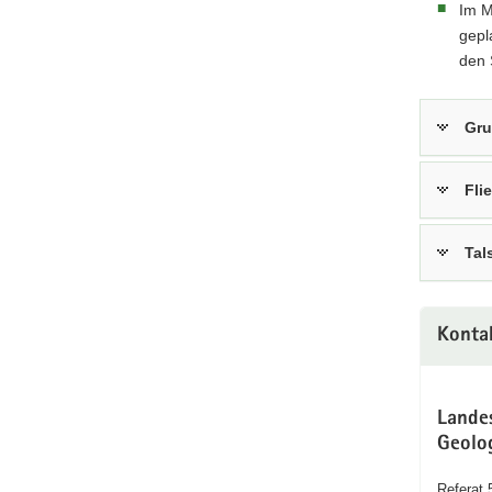
Im M
gepl
den 
Gru
Fli
Tal
Konta
Lande
Geolo
Referat 