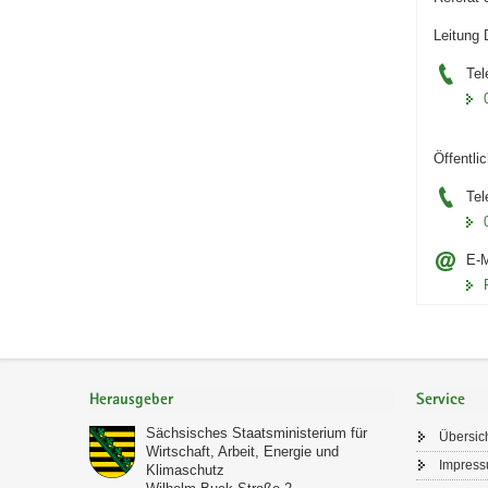
Leitung 
Tel
Öffentli
Tel
E-M
Footer-
Bereich
Herausgeber
Service
Sächsisches Staatsministerium für
Übersic
Wirtschaft, Arbeit, Energie und
Impres
Klimaschutz