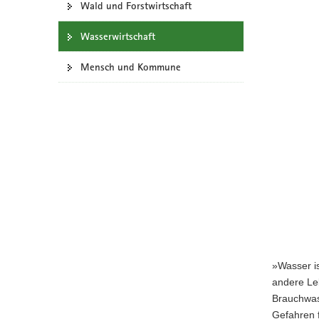
Wald und Forstwirtschaft
a
v
Wasserwirtschaft
i
g
Mensch und Kommune
a
t
i
o
n
»Wasser is
andere Le
Brauchwas
Gefahren 