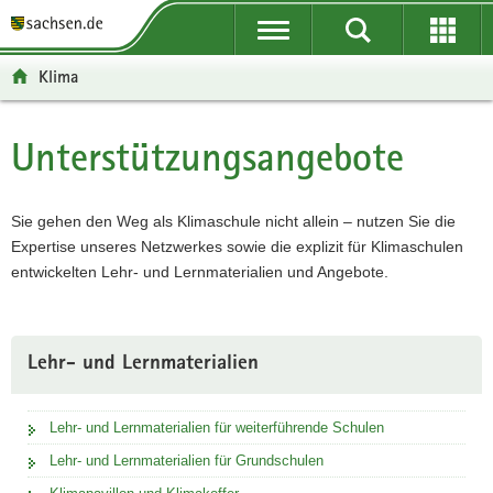
P
P
H
F
o
o
a
o
r
r
u
o
Klima
t
t
p
t
a
a
t
e
l
l
i
r
Unterstützungsangebote
Hauptinhalt
ü
n
n
-
b
a
h
B
e
v
a
e
Sie gehen den Weg als Klimaschule nicht allein – nutzen Sie die
r
i
l
r
Expertise unseres Netzwerkes sowie die explizit für Klimaschulen
g
g
t
e
entwickelten Lehr- und Lernmaterialien und Angebote.
r
a
i
e
t
c
i
i
h
Lehr- und Lernmaterialien
f
o
e
n
n
Lehr- und Lernmaterialien für weiterführende Schulen
d
Lehr- und Lernmaterialien für Grundschulen
e
N