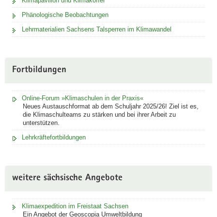
Klimapavillon und Klimakoffer
a
Phänologische Beobachtungen
v
Lehrmaterialien Sachsens Talsperren im Klimawandel
i
g
a
t
Fortbildungen
i
o
Online-Forum »Klimaschulen in der Praxis«
n
Neues Austauschformat ab dem Schuljahr 2025/26! Ziel ist es,
die Klimaschulteams zu stärken und bei ihrer Arbeit zu
unterstützen.
Lehrkräftefortbildungen
weitere sächsische Angebote
Klimaexpedition im Freistaat Sachsen
Ein Angebot der Geoscopia Umweltbildung